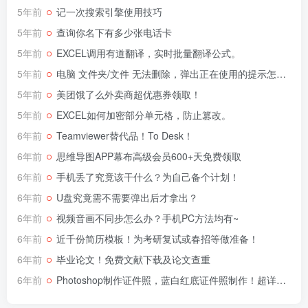
5年前
记一次搜索引擎使用技巧
5年前
查询你名下有多少张电话卡
5年前
EXCEL调用有道翻译，实时批量翻译公式。
5年前
电脑 文件夹/文件 无法删除，弹出正在使用的提示怎么办?
5年前
美团饿了么外卖商超优惠券领取！
5年前
EXCEL如何加密部分单元格，防止篡改。
6年前
Teamviewer替代品！To Desk！
6年前
思维导图APP幕布高级会员600+天免费领取
6年前
手机丢了究竟该干什么？为自己备个计划！
6年前
U盘究竟需不需要弹出后才拿出？
6年前
视频音画不同步怎么办？手机PC方法均有~
6年前
近千份简历模板！为考研复试或春招等做准备！
6年前
毕业论文！免费文献下载及论文查重
6年前
Photoshop制作证件照，蓝白红底证件照制作！超详细！