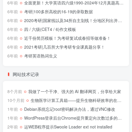
6年前
全面更新！大学英语四六级1990-2024年12月真题高清PDF版本！无水印！包含详细答案解析，听力音频！
6年前
考研|100多所高校的16-19的录取数据
6年前
2020考研|国家线以及34所自主划线！分地区列出并附官网！
6年前
四 / 六级(CET4 / 6)作文模板
6年前
近千份简历模板！为考研复试或春招等做准备！
6年前
2021考研|几百所大学考研专业课真题分享！
6年前
考研英语熟词生义
网站技术记录
8个月前
我做了一个干净、强大的 AI 翻译网页，分享给大家
10个月前
生物医学计算工具箱——提升生物科研效率的在线网页
1年前
Debian系统忘记root密码解决办法，通过VNC修改
1年前
WordPress登录后台Chrome提升重定向次数过多的解决办法
2年前
运WEB程序提示Swoole Loader ext not installed