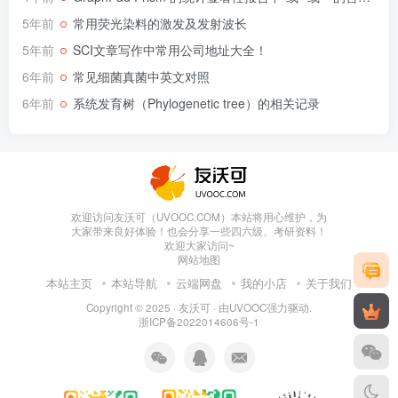
5年前
常用荧光染料的激发及发射波长
5年前
SCI文章写作中常用公司地址大全！
6年前
常见细菌真菌中英文对照
6年前
系统发育树（Phylogenetic tree）的相关记录
欢迎访问友沃可（UVOOC.COM）本站将用心维护，为
大家带来良好体验！也会分享一些四六级、考研资料！
欢迎大家访问~
网站地图
本站主页
本站导航
云端网盘
我的小店
关于我们
Copyright © 2025 ·
友沃可
· 由
UVOOC
强力驱动.
浙ICP备2022014606号-1