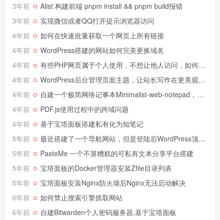
3年前
Alist 构建前端 pnpm install && pnpm build报错
3年前
实现微信或者QQ打开提示浏览器访问
4年前
如何在快速批量获取一个网页上所有链接
4年前
WordPress搭建的网站如何完美更换域名
4年前
有些PHP网页属于个人使用，不想让他人访问，如何设置密码呢？
4年前
WordPress后台管理页面主题，让站长写作在更美观的后台进行
4年前
自建一个极简网络记事本Minimalist-web-notepad，文本多设备传输
4年前
PDF.js使用过程中的跨域问题
4年前
基于宝塔面板搭建私有化为知笔记
5年前
最近搭建了一个导航网站，但是登陆后WordPress顶部黑条很难看，遂去除。
5年前
PasteMe 一个不算糟糕的可私有文本分享平台搭建
5年前
宝塔面板的Docker管理器安装Zfile目录列表
5年前
宝塔面板安装Nginx防火墙后Nginx无法启动解决
6年前
如何禁止搜索引擎抓取网站
6年前
自建Bitwarden个人密码服务器,基于宝塔面板