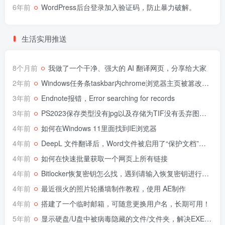
6年前
WordPress后台登录加入验证码，防止暴力破解。
生活实用推送
8个月前
我做了一个干净、强大的 AI 翻译网页，分享给大家
2年前
Windows任务条taskbar内chrome浏览器主页被篡改为360解决办法
3年前
Endnote报错，Error searching for records
3年前
PS2023保存类型没有jpg以及存储为TIF没有丢弃图层选项解决办法
4年前
如何在Windows 11里面找到IE浏览器
4年前
DeepL 文件翻译后，Word文件被启用了“保护文档”，不可编辑解决办法
4年前
如何在快速批量获取一个网页上所有链接
4年前
Bitlocker恢复密钥怎么找，遇到请输入恢复密钥进行恢复
4年前
最近很火的照片轮播墙制作教程，使用 AE制作
4年前
搭建了一个临时邮箱，可随意更换用户名，长期可用！
5年前
显示硬盘/U盘中被病毒隐藏的文件/文件夹，解决EXE文件后缀病毒。