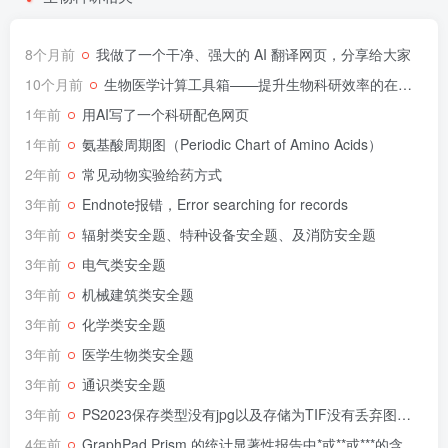
8个月前
我做了一个干净、强大的 AI 翻译网页，分享给大家
10个月前
生物医学计算工具箱——提升生物科研效率的在线网页
1年前
用AI写了一个科研配色网页
1年前
氨基酸周期图（Periodic Chart of Amino Acids）
2年前
常见动物实验给药方式
3年前
Endnote报错，Error searching for records
3年前
辐射类安全题、特种设备安全题、及消防安全题
3年前
电气类安全题
3年前
机械建筑类安全题
3年前
化学类安全题
3年前
医学生物类安全题
3年前
通识类安全题
3年前
PS2023保存类型没有jpg以及存储为TIF没有丢弃图层选项解决办法
4年前
GraphPad Prism 的统计显著性报告中*或**或***的含义是什么？