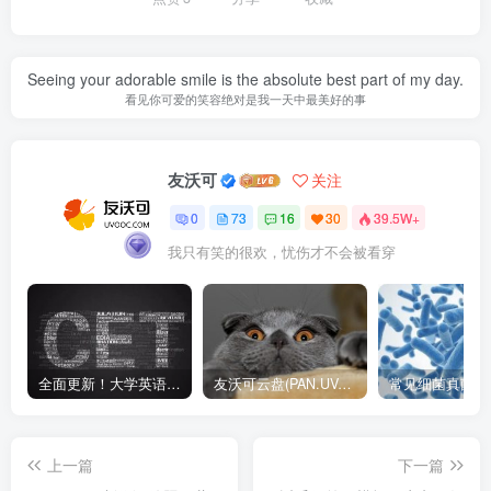
Seeing your adorable smile is the absolute best part of my day.
看见你可爱的笑容绝对是我一天中最美好的事
友沃可
关注
0
73
16
30
39.5W+
我只有笑的很欢，忧伤才不会被看穿
全面更新！大学英语四六级1990-2024年12月真题高清PDF版本！无水印！包含详细答案解析，听力音频！
友沃可云盘(PAN.UVOOC.COM)如何使用及更新日志
上一篇
下一篇