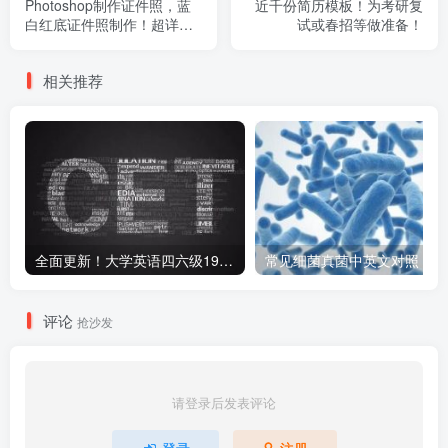
Photoshop制作证件照，蓝
近千份简历模板！为考研复
白红底证件照制作！超详
试或春招等做准备！
细！
相关推荐
全面更新！大学英语四六级1990-2024年12月真题高清PDF版本！无水印！包含详细答案解析，听力音频！
常见细菌真菌中英文对照
评论
抢沙发
请登录后发表评论
登录
注册