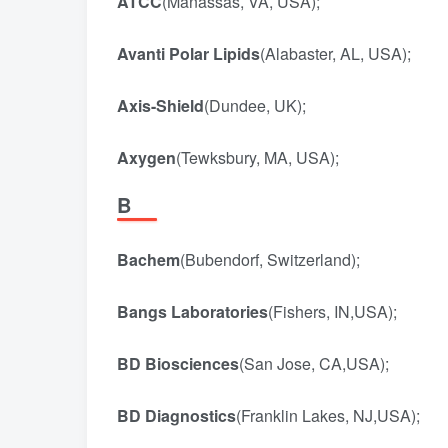
ATCC
(Manassas, VA, USA);
Avanti Polar Lipids
(Alabaster, AL, USA);
Axis-Shield
(Dundee, UK);
Axygen
(Tewksbury, MA, USA);
B
Bachem
(Bubendorf, Switzerland);
Bangs Laboratories
(Fishers, IN,USA);
BD Biosciences
(San Jose, CA,USA);
BD Diagnostics
(Franklin Lakes, NJ,USA);