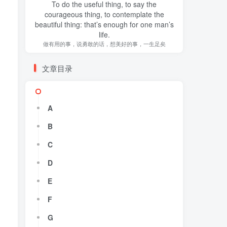
To do the useful thing, to say the
courageous thing, to contemplate the
beautiful thing: that’s enough for one man’s
life.
做有用的事，说勇敢的话，想美好的事，一生足矣
文章目录
A
B
C
D
E
F
G