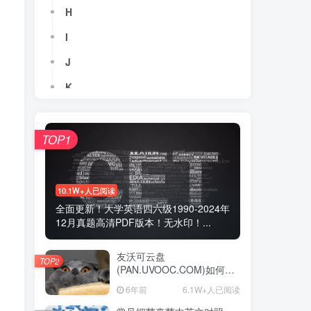
H
I
J
K
L
M
TOP1
N
O
10.1W+人已阅读
全面更新！大学英语四六级1990-2024年
P
12月真题高清PDF版本！无水印！...
Q
友沃可云盘
R
TOP2
(PAN.UVOOC.COM)如何使
用及更新日志
S
6年前
6.1W+人已阅读