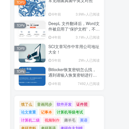
T
常见细菌真菌中英文对照
TOP3
U
6年前
3.9W+人已阅读
V
DeepL 文件翻译后，Word文
TOP4
件被启用了“保护文档”，不可
W
编辑解决办法
4年前
3.1W+人已阅读
Z
SCI文章写作中常用公司地址
TOP5
大全！
5年前
2W+人已阅读
Bitlocker恢复密钥怎么找，
TOP6
遇到请输入恢复密钥进行恢
复
4年前
7492人已阅读
饿了么
音画同步
软件开发
证件照
论文查重
记事本
计算机等级考试
计算机二级
视频制作
薅羊毛
英语
考研资料
考研英语
考研自主划线