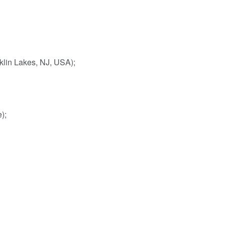
klin Lakes, NJ, USA);
);
;