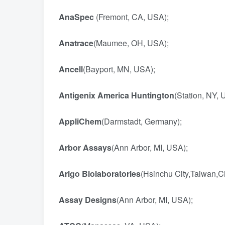
AnaSpec
(Fremont, CA, USA);
Anatrace
(Maumee, OH, USA);
Ancell
(Bayport, MN, USA);
Antigenix America Huntington
(Station, NY,
AppliChem
(Darmstadt, Germany);
Arbor Assays
(Ann Arbor, MI, USA);
Arigo Biolaboratories
(Hsinchu City,Taiwan,
Assay Designs
(Ann Arbor, MI, USA);