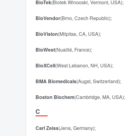
BioTek
(Biotek Winooski, Vermont, USA);
BioVendor
(Brno, Czech Republic);
BioVision
(Milpitas, CA, USA);
BioWest
(Nuaillé, France);
BioXCell
(West Lebanon, NH, USA);
BMA Biomedicals
(Augst, Switzerland);
Boston Biochem
(Cambridge, MA, USA);
C
Carl Zeiss
(Jena, Germany);