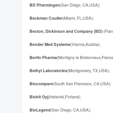
BD Pharmingen
(San Diego, CA,USA);
Beckman Coulter
(Miami, FL,USA);
Becton, Dickinson and Company (BD)
(Fran
Bender Med Systems
(Vienna,Austria);
Bertin Pharma
(Montigny le Bretonneux,France
Bethyl Laboratories
(Montgomery, TX,USA)
Biocompare
(South San Francisco, CA,USA);
Biohit Oyj
(Helsinki,Finland);
BioLegend
(San Diego, CA,USA);