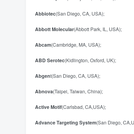
Abbiotec
(San Diego, CA, USA);
Abbott Molecular
(Abbott Park, IL, USA);
Abcam
(Cambridge, MA, USA);
ABD Serotec
(Kidlington, Oxford, UK);
Abgen
t(San Diego, CA, USA);
Abnova
(Taipei, Taiwan, China);
Active Motif
(Carlsbad, CA,USA);
Advance Targeting System
(San Diego, CA,