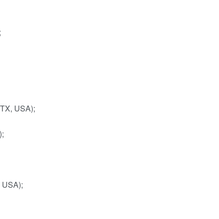
;
o, TX, USA);
A);
I, USA);