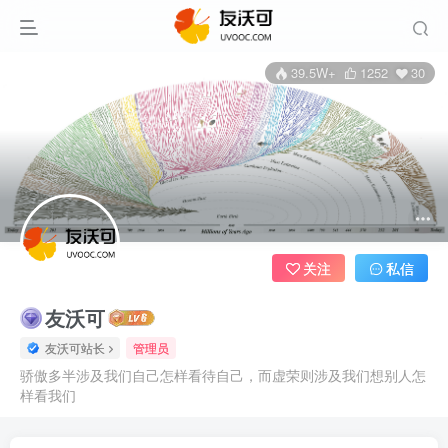
39.5W+
1252
30
关注
私信
友沃可
友沃可站长
管理员
骄傲多半涉及我们自己怎样看待自己，而虚荣则涉及我们想别人怎
样看我们