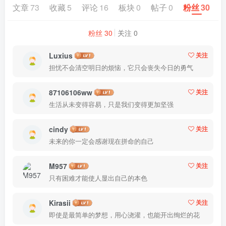
文章
73
收藏
5
评论
16
板块
0
帖子
0
粉丝
30
粉丝 30
关注 0
Luxius
关注
担忧不会清空明日的烦恼，它只会丧失今日的勇气
87106106ww
关注
生活从未变得容易，只是我们变得更加坚强
cindy
关注
未来的你一定会感谢现在拼命的自己
M957
关注
只有困难才能使人显出自己的本色
Kirasii
关注
即使是最简单的梦想，用心浇灌，也能开出绚烂的花