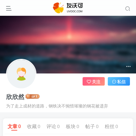
关注
私信
欣欣然
为了走上成材的道路，钢铁决不惋惜璀璨的钢花被遗弃
文章
0
收藏
0
评论
0
板块
0
帖子
0
粉丝
0