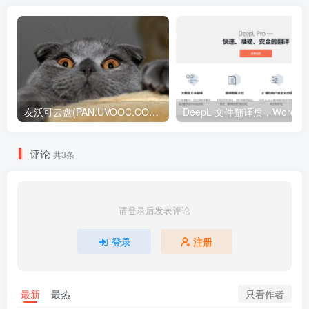
友沃可云盘(PAN.UVOOC.COM)如何使用及更新日志
DeepL 文件翻译后，W
评论
共3条
请登录后发表评论
登录
注册
只看作者
最新
最热