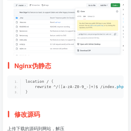
Nginx伪静态
location / 
{
    rewrite ^/
([
a-zA-Z0-9_-
]
+
)
$ /index.
php
?no
}
修改源码
上传下载的源码到网站，解压