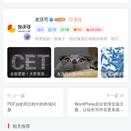
友沃可
关注
0
73
16
30
39.5W+
世界犹如一面镜子：朝它皱眉它就朝你皱眉，朝它微笑它也吵你微笑
全面更新！大学英语四六级1990-2024年12月真题高清PDF版本！无水印！包含详细答案解析，听力音频！
友沃可云盘(PAN.UVOOC.COM)如何使用及更新日志
上一篇
下一篇
PDF.js使用过程中的跨域问
WordPress后台管理页面主
题
题，让站长写作在更美观的
后台进行
相关推荐