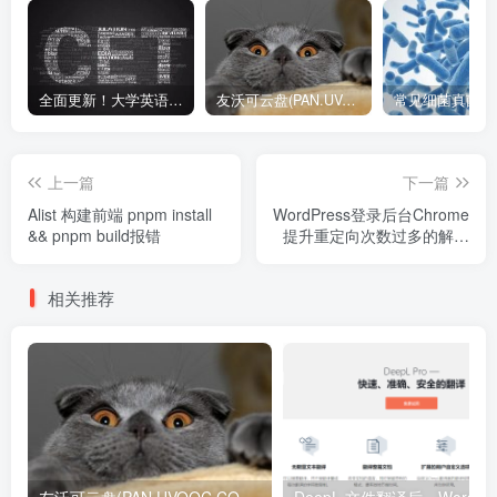
全面更新！大学英语四六级1990-2024年12月真题高清PDF版本！无水印！包含详细答案解析，听力音频！
友沃可云盘(PAN.UVOOC.COM)如何使用及更新日志
上一篇
下一篇
Alist 构建前端 pnpm install
WordPress登录后台Chrome
&& pnpm build报错
提升重定向次数过多的解决
办法
相关推荐
友沃可云盘(PAN.UVOOC.COM)如何使用及更新日志
DeepL 文件翻译后，W