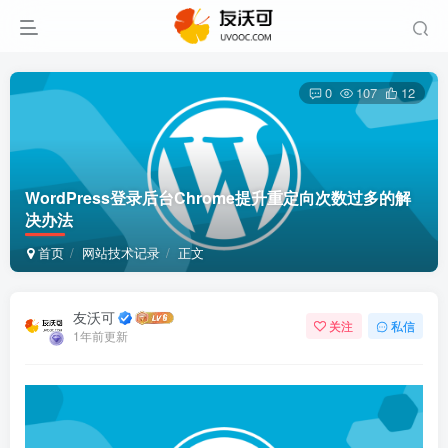
0
107
12
WordPress登录后台Chrome提升重定向次数过多的解
决办法
首页
网站技术记录
正文
友沃可
关注
私信
1年前更新