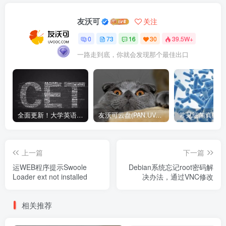
友沃可
关注
0
73
16
30
39.5W+
一路走到底，你就会发现那个最佳出口
全面更新！大学英语四六级1990-2024年12月真题高清PDF版本！无水印！包含详细答案解析，听力音频！
友沃可云盘(PAN.UVOOC.COM)如何使用及更新日志
上一篇
下一篇
运WEB程序提示Swoole
Debian系统忘记root密码解
Loader ext not installed
决办法，通过VNC修改
相关推荐