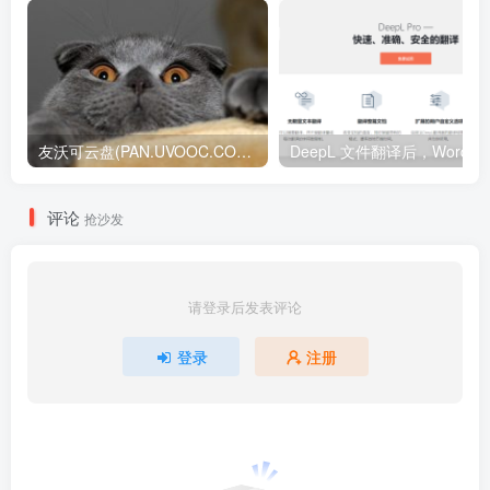
友沃可云盘(PAN.UVOOC.COM)如何使用及更新日志
DeepL 文件翻译后，W
评论
抢沙发
请登录后发表评论
登录
注册