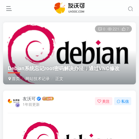
0
221
7
Debian系统忘记root密码解决办法，通过VNC修改
首页
网站技术记录
正文
友沃可
关注
私信
1年前更新