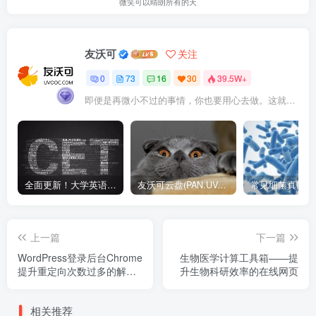
微笑可以晴朗所有的天
友沃可
关注
0
73
16
30
39.5W+
即便是再微小不过的事情，你也要用心去做。这就是成功的秘密
全面更新！大学英语四六级1990-2024年12月真题高清PDF版本！无水印！包含详细答案解析，听力音频！
友沃可云盘(PAN.UVOOC.COM)如何使用及更新日志
上一篇
下一篇
WordPress登录后台Chrome
生物医学计算工具箱——提
提升重定向次数过多的解决
升生物科研效率的在线网页
办法
相关推荐