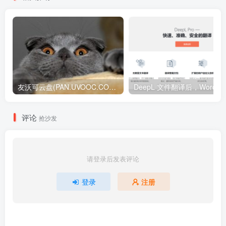
友沃可云盘(PAN.UVOOC.COM)如何使用及更新日志
DeepL 文件翻译后，W
评论
抢沙发
请登录后发表评论
登录
注册