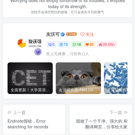
Worrying does not empty tomorrow of its troubles, it empties
today of its strength.
担忧不会清空明日的烦恼，它只会丧失今日的勇气
友沃可
关注
0
73
16
30
39.5W+
世上无难事，只怕有心人
全面更新！大学英语四六级1990-2024年12月真题高清PDF版本！无水印！包含详细答案解析，听力音频！
友沃可云盘(PAN.UVOOC.COM)如何使用及更新日志
上一篇
下一篇
Endnote报错，Error
我做了一个干净、强大的 AI
searching for records
翻译网页，分享给大家