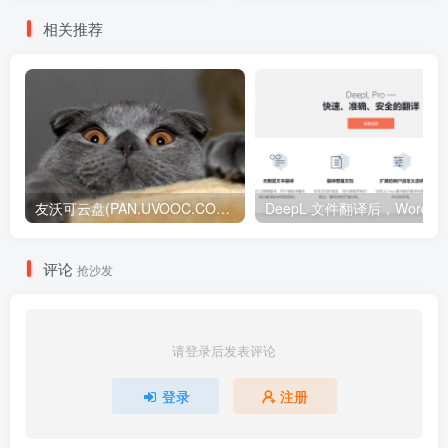
相关推荐
友沃可云盘(PAN.UVOOC.COM)如何使用及更新日志
DeepL 文件翻译后，W
评论
抢沙发
请登录后发表评论
登录
注册