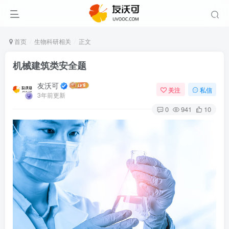
首页
生物科研相关
正文
机械建筑类安全题
友沃可
关注
私信
3年前更新
0
941
10