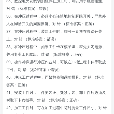
35、数控电火花线切割机床在加工时，可以用手触摸钼丝。
对 错 （标准答案：错误）
36、在冲压过程中，必须小心谨慎地控制脚踏开关，严禁外
人在脚踏开关的周围停留。对 错 （标准答案：正确）
37、在冲压过程中，装卸工件时，脚可一直放在脚踏开关
上。对 错 （标准答案：错误）
38、在冲压过程中，如果工件卡在模子里，应先关闭电源，
并用专业工具取出。对 错 （标准答案：正确）
39、操作冲床进行冲压作业时，可以在冲模过程中伸手取放
工件。对 错 （标准答案：错误）
40、冲床工作过程中，严禁检修和调整模具。对 错 （标准
答案：正确）
41、安装工件时，工件要装正、夹紧，装、卸工件后必须及
时取下卡盘扳手。对 错 （标准答案：正确）
42、加工工件时，可在加工过程中随时测量工件尺寸。对 错