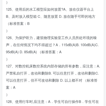
）
125、使用后的水工模型应如何放置?A、放在仪器平台上
B、及时放入模型箱 C、随意放置 D. 放在随手可即的地方
（标准答案：B
）
126、为保护听力，建筑物理实验室工作人员所处环境的噪
声，在任何情况下均不得超过？A．115dB(A)B. 100dB(A)C.
95dB(A) D. 85dB(A) （标准答案：A
）
127、对数控机床数控系统内部存储的所有参数，应注意：A.
严禁私自打开，改动和删除B. 可以任意打开，改动和删除C.
可以任意打开，但不可改动和删除 D. 以上都不对 （标准答
案：A
）
128、使用行车时,应注意：A．学生可自行操作B．学生可在