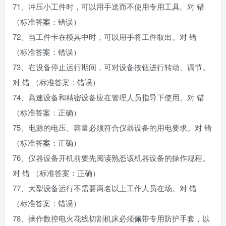
71、冲压小工件时，可以用手送而不使用专用工具。对 错
（标准答案：错误）
72、当工件卡在模具中时，可以用手将工件取出。对 错
（标准答案：错误）
73、在设备停止运行期间，可对设备按钮进行转动、调节。
对 错 （标准答案：错误）
74、高速设备和精密设备应在管理人员指导下使用。对 错
（标准答案：正确）
75、电源的电压、容量必须符合仪器设备的用电要求。对 错
（标准答案：正确）
76、仪器设备开机前要先阅读熟悉该机器设备的操作规程。
对 错 （标准答案：正确）
77、大型设备运行不需要两名以上工作人员在场。对 错
（标准答案：错误）
78、操作数控电火花线切割机床必须佩带专用防护手套，以