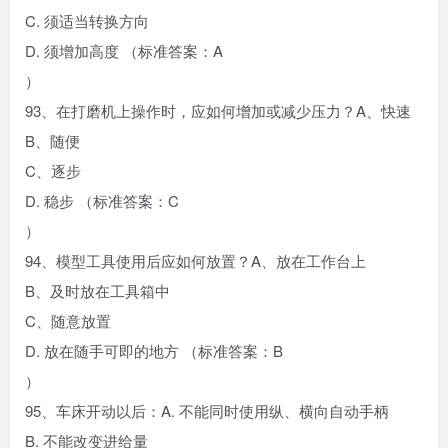
C. 须适当转换方向
D. 须增加高度 （标准答案：A
）
93、在打磨机上操作时，应如何增加或减少压力？A、快速
B、随便
C、逐步
D. 稳步 （标准答案：C
）
94、模型工具使用后应如何放置？A、放在工作台上
B、及时放在工具箱中
C、随意放置
D. 放在随手可即的地方 （标准答案：B
）
95、车床开动以后：A. 不能同时使用纵、横向自动手柄
B. 不能改变进给量