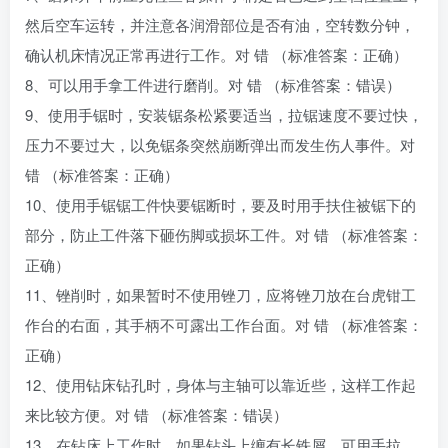
然后空车运转，并注意各润滑部位是否有油，空转数分钟，
确认机床情况正常再进行工作。对 错 （标准答案：正确）
8、可以用手拿工件进行磨削。对 错 （标准答案：错误）
9、使用手锯时，安装锯条松紧要适当，拉锯速度不要过快，
压力不要过大，以免锯条突然崩断弹出而发生伤人事件。对
错 （标准答案：正确）
10、使用手锯锯工件快要锯断时，要及时用手扶住被锯下的
部分，防止工件落下砸伤脚或损坏工件。对 错 （标准答案：
正确）
11、锉削时，如果暂时不使用锉刀，应将锉刀放在台虎钳工
作台的右面，其手柄不可露出工作台面。对 错 （标准答案：
正确）
12、使用钻床钻孔时，身体与主轴可以靠近些，这样工作起
来比较方便。对 错 （标准答案：错误）
13、在钻床上工作时，如果钻头上缠有长铁屑，可用手拉