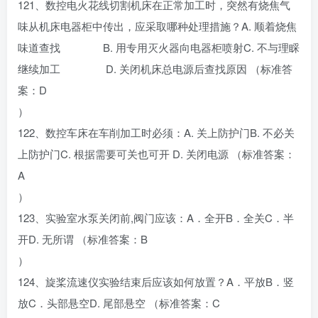
121、数控电火花线切割机床在正常加工时，突然有烧焦气
味从机床电器柜中传出，应采取哪种处理措施？A. 顺着烧焦
味道查找 B. 用专用灭火器向电器柜喷射C. 不与理睬
继续加工 D. 关闭机床总电源后查找原因 （标准答
案：D
）
122、数控车床在车削加工时必须：A. 关上防护门B. 不必关
上防护门C. 根据需要可关也可开 D. 关闭电源 （标准答案：
A
）
123、实验室水泵关闭前,阀门应该：A．全开B．全关C．半
开D. 无所谓 （标准答案：B
）
124、旋桨流速仪实验结束后应该如何放置？A．平放B．竖
放C．头部悬空D. 尾部悬空 （标准答案：C