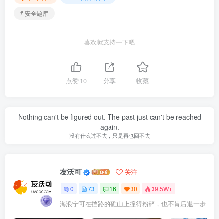
# 安全题库
喜欢就支持一下吧
点赞
10
分享
收藏
Nothing can't be figured out. The past just can't be reached
again.
没有什么过不去，只是再也回不去
友沃可
关注
0
73
16
30
39.5W+
海浪宁可在挡路的礁山上撞得粉碎，也不肯后退一步