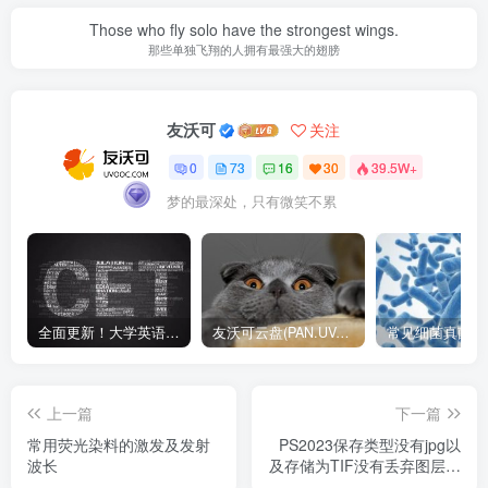
Those who fly solo have the strongest wings.
那些单独飞翔的人拥有最强大的翅膀
友沃可
关注
0
73
16
30
39.5W+
梦的最深处，只有微笑不累
全面更新！大学英语四六级1990-2024年12月真题高清PDF版本！无水印！包含详细答案解析，听力音频！
友沃可云盘(PAN.UVOOC.COM)如何使用及更新日志
上一篇
下一篇
常用荧光染料的激发及发射
PS2023保存类型没有jpg以
波长
及存储为TIF没有丢弃图层选
项解决办法