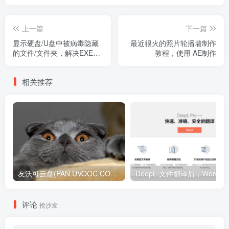
上一篇
下一篇
显示硬盘/U盘中被病毒隐藏
最近很火的照片轮播墙制作
的文件/文件夹，解决EXE文
教程，使用 AE制作
件后缀病毒。
相关推荐
友沃可云盘(PAN.UVOOC.COM)如何使用及更新日志
DeepL 文件翻译后，W
评论
抢沙发