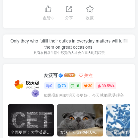
点赞
8
分享
收藏
Only they who fulfill their duties in everyday matters will fulfill
them on great occasions.
只有在日常生活中尽责的人才会在重大时刻尽责
友沃可
关注
0
73
16
30
39.5W+
如果我们相信明天会更好，今天就能承受艰辛
全面更新！大学英语四六级1990-2024年12月真题高清PDF版本！无水印！包含详细答案解析，听力音频！
友沃可云盘(PAN.UVOOC.COM)如何使用及更新日志