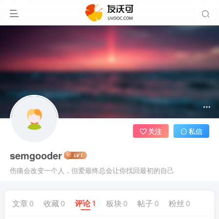
关注
私信
semgooder
伤痛会改变一个人，但爱最终总会让你找回最初的自己
文章
0
收藏
0
评论
1
板块
0
帖子
0
粉丝
0