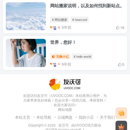
网站搬家说明，以及如何找到新站点。
# 网站搬家
# hearcool
5年前
18
世界，您好！
无聊小记
# hello world
6年前
5
欢迎访问友沃可（UVOOC.COM）本站将用心维护，为
大家带来良好体验！也会分享一些四六级、考研资料！
欢迎大家访问~
网站地图
本站主页
本站导航
云端网盘
我的小店
关于我们
Copyright © 2025 ·
友沃可
· 由
UVOOC
强力驱动.
浙ICP备2022014606号-1