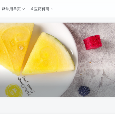
🛠️常用单页
🔬医药科研