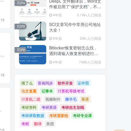
DeepL 文件翻译后，Word文
TOP4
件被启用了“保护文档”，不可
编辑解决办法
4年前
3.1W+人已阅读
15
SCI文章写作中常用公司地址
TOP5
大全！
5年前
2W+人已阅读
Bitlocker恢复密钥怎么找，
TOP6
遇到请输入恢复密钥进行恢
方便翻译，放置于此。 电脑Ctrl F 查找即可！ Bruker 可鉴定菌属/菌种/亚种名中文名称Abiotrophia adjacens毗邻贫养菌Abiotrophia defectiva缺陷乏养菌Abiotrophia defective软弱贫养菌Acetobac...
复
4年前
7486人已阅读
18
饿了么
音画同步
软件开发
证件照
论文查重
记事本
计算机等级考试
计算机二级
视频制作
薅羊毛
英语
考研资料
考研英语
考研自主划线
luorescein504529 5-Carboxyfluorescein(5-...
考研录取数据
考研国家线
考研专业课
考研
翻译
美团
6