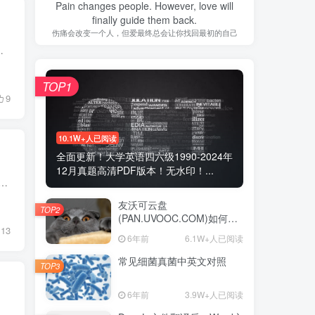
Pain changes people. However, love will
finally guide them back.
伤痛会改变一个人，但爱最终总会让你找回最初的自己
错 （标准答案：正确）3、为避免线路负荷过大，而引起火灾，功率1...
TOP1
9
10.1W+人已阅读
全面更新！大学英语四六级1990-2024年
12月真题高清PDF版本！无水印！...
选项导致图片巨大解决办法 解决方法一 点击存储副本，那么jpg格式或者TIF去掉图层就都回来了！ 解决办法二 点击PS界面上方编辑 选择首选项 勾选”启用...
友沃可云盘
TOP2
(PAN.UVOOC.COM)如何使
13
用及更新日志
6年前
6.1W+人已阅读
常见细菌真菌中英文对照
TOP3
6年前
3.9W+人已阅读
计显著性报告中*或**或***的含义是什么？ 从GraphPad Prism 8开始，Prism支持选择Prism将使用哪种十进制格式来报告P值，每个计算P值的分析都给你四个选择： 1. APA（Am...