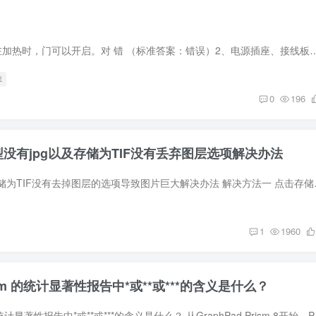
1、烘箱（干燥箱）在加热时，门可以开启。对 错 （标准答案：错误）2、电源插座、接线板、电线的容量应满足电器功率的需要。对 
库
0
196
类型没有jpg以及存储为TIF没有丢弃图层选项解决办法
处理科研图片时，存储为TIF没有去掉图层的
1
1960
Prism 的统计显著性报告中*或**或***的含义是什么？
GraphPad Prism 的统