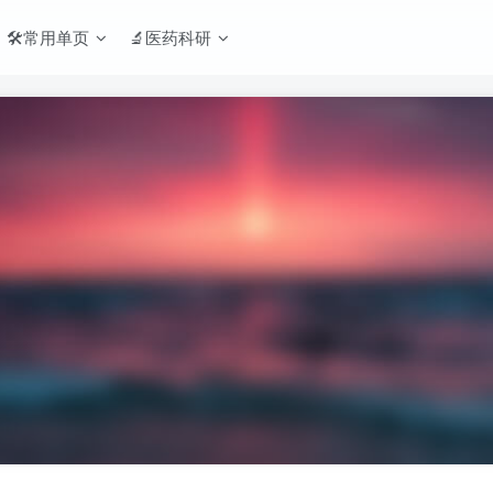
🛠️常用单页
🔬医药科研