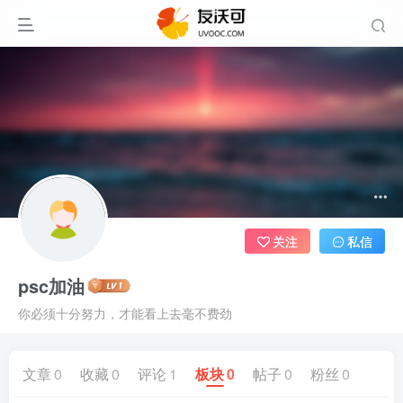
关注
私信
psc加油
你必须十分努力，才能看上去毫不费劲
文章
0
收藏
0
评论
1
板块
0
帖子
0
粉丝
0