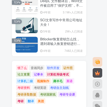
DeepL 文件翻译后，Word文
TOP4
件被启用了“保护文档”，不可
编辑解决办法
4年前
3.1W+人已阅读
SCI文章写作中常用公司地址
TOP5
大全！
5年前
2W+人已阅读
Bitlocker恢复密钥怎么找，
TOP6
遇到请输入恢复密钥进行恢
复
4年前
7482人已阅读
饿了么
音画同步
软件开发
证件照
论文查重
记事本
计算机等级考试
计算机二级
视频制作
薅羊毛
英语
考研资料
考研英语
考研自主划线
考研录取数据
考研国家线
考研专业课
考研
翻译
美团