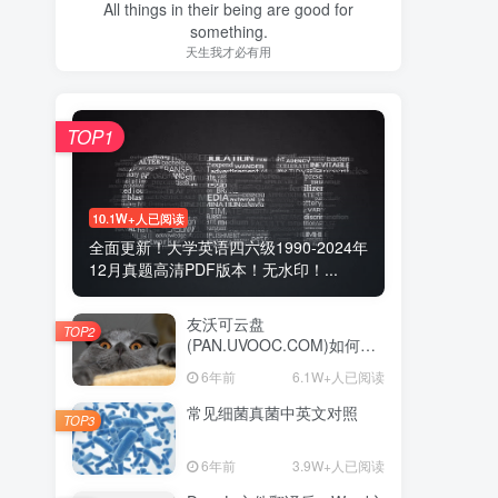
All things in their being are good for
something.
天生我才必有用
TOP1
10.1W+人已阅读
全面更新！大学英语四六级1990-2024年
12月真题高清PDF版本！无水印！...
友沃可云盘
TOP2
(PAN.UVOOC.COM)如何使
用及更新日志
6年前
6.1W+人已阅读
常见细菌真菌中英文对照
TOP3
6年前
3.9W+人已阅读