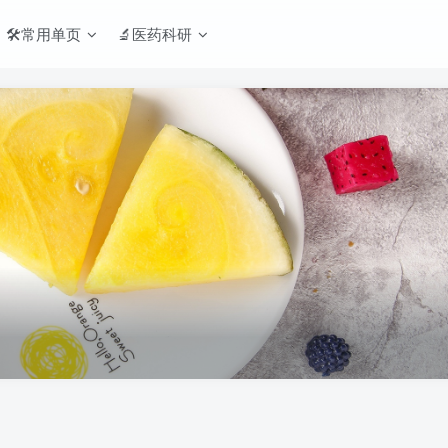
🛠️常用单页
🔬医药科研