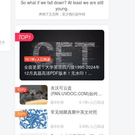
So what if we fall down? At least we are still
young.
摔倒了又怎样，至少我们还年轻
TOP1
5
10.1W+人已阅读
全面更新！大学英语四六级1990-2024年
12月真题高清PDF版本！无水印！...
友沃可云盘
TOP2
(PAN.UVOOC.COM)如何使
用及更新日志
6年前
6.1W+人已阅读
常见细菌真菌中英文对照
TOP3
6年前
3.9W+人已阅读