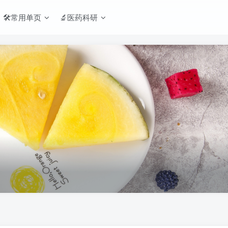
🛠️常用单页
🔬医药科研