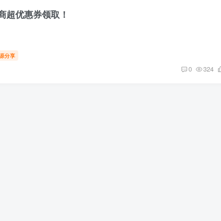
商超优惠券领取！
源分享
0
324