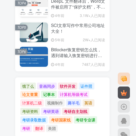
DeepL 文件翻译后，Word文
TOP4
件被启用了“保护文档”，不可
编辑解决办法
4年前
3.1W+人已阅读
SCI文章写作中常用公司地址
TOP5
大全！
5年前
2W+人已阅读
Bitlocker恢复密钥怎么找，
TOP6
遇到请输入恢复密钥进行恢
复
4年前
7487人已阅读
饿了么
音画同步
软件开发
证件照
论文查重
记事本
计算机等级考试
计算机二级
视频制作
薅羊毛
英语
考研资料
考研英语
考研自主划线
考研录取数据
考研国家线
考研专业课
考研
翻译
美团