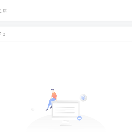
伤痛
丝
0