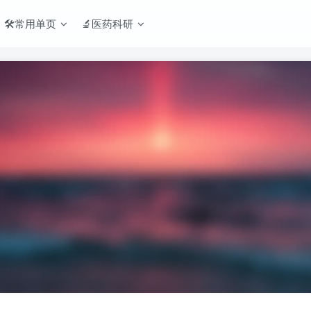
🛠️常用单页
🔬医药科研