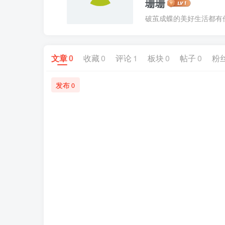
珊珊
破茧成蝶的美好生活都有
文章
0
收藏
0
评论
1
板块
0
帖子
0
粉
发布
0