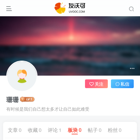
关注
私信
珊珊
有时候是我们自己想太多才让自己如此难受
文章
0
收藏
0
评论
1
板块
0
帖子
0
粉丝
0