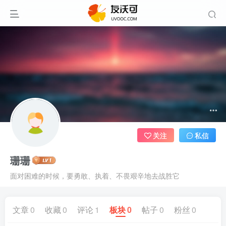
关注
私信
珊珊
面对困难的时候，要勇敢、执着、不畏艰辛地去战胜它
文章
0
收藏
0
评论
1
板块
0
帖子
0
粉丝
0