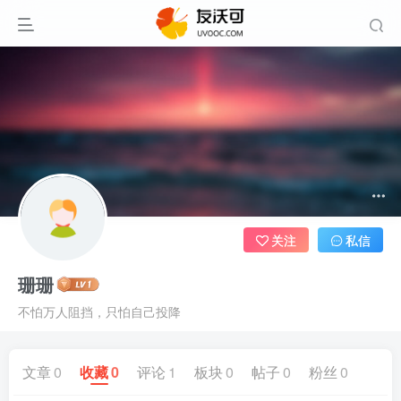
关注
私信
珊珊
不怕万人阻挡，只怕自己投降
文章
0
收藏
0
评论
1
板块
0
帖子
0
粉丝
0